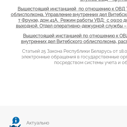
Вышестоящей инстанцией по отношению к ОВД Т
облисполкома. Управление внутренних дел Витебско
т Фрунзе, дом 41А. Режим работы УВД: с 09:00 до 
выходной. Отдел оперативно-дежурной служ
Вышестоящей инстанцией по отношению к ОВД
внутренних дел Витебского облисполкома, распо
Статьей 25 Закона Республики Беларусь от 18.
электронные обращения в государственные ор
посредством системы учета и о
Актуально