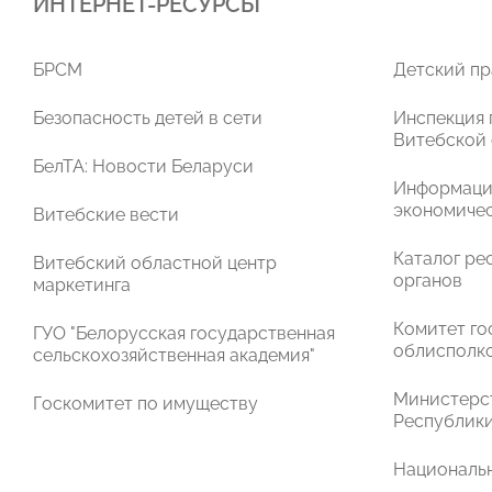
ИНТЕРНЕТ-РЕСУРСЫ
БРСМ
Детский пр
Безопасность детей в сети
Инспекция 
Витебской
БелТА: Новости Беларуси
Информаци
экономичес
Витебские вести
Каталог ре
Витебский областной центр
органов
маркетинга
Комитет го
ГУО "Белорусская государственная
облисполк
сельскохозяйственная академия"
Министерст
Госкомитет по имуществу
Республики
Национальн