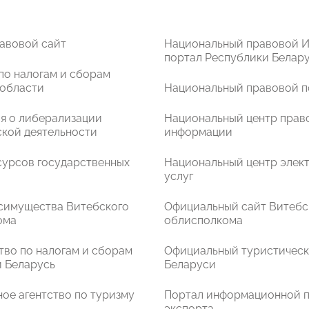
авовой сайт
Национальный правовой И
портал Республики Белар
по налогам и сборам
 области
Национальный правовой п
я о либерализации
Национальный центр прав
кой деятельности
информации
сурсов государственных
Национальный центр элек
услуг
симущества Витебского
Официальный сайт Витебс
ома
облисполкома
во по налогам и сборам
Официальный туристическ
 Беларусь
Беларуси
ое агентство по туризму
Портал информационной 
экспорта