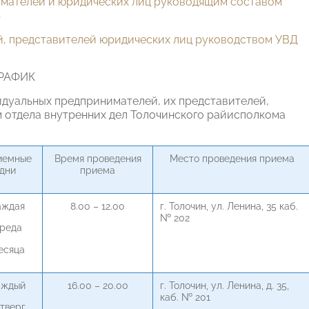
имателей и юридических лиц руководящим составом
ь
й, представителей юридических лиц руководством УВД
РАФИК
идуальных предпринимателей, их представителей,
 отдела внутренних дел Толочинского райисполкома
иемные
Время проведения
Место проведения приема
дни
приема
аждая
8.00 – 12.00
г. Толочин, ул. Ленина, 35 каб.
№ 202
реда
есяца
аждый
16.00 – 20.00
г. Толочин, ул. Ленина, д. 35,
каб. № 201
тверг