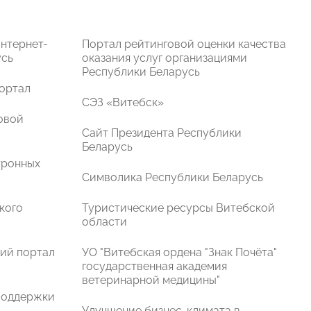
нтернет-
Портал рейтинговой оценки качества
усь
оказания услуг организациями
Республики Беларусь
ортал
СЭЗ «Витебск»
овой
Сайт Президента Республики
Беларусь
тронных
Символика Реcпублики Беларусь
кого
Туристические ресурсы Витебской
области
ий портал
УО "Витебская ордена "Знак Почёта"
государственная академия
ветеринарной медицины"
поддержки
Улучшение бизнес-климата в