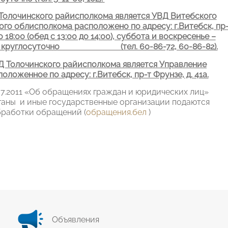
олочинского райисполкома является УВД Витебского
го облисполкома расположено по адресу: г.Витебск, пр
18:00 (обед с 13:00 до 14:00), суббота и воскресенье –
бы – круглосуточно (тел. 60-86-72, 60-86-82).
 Толочинского райисполкома является Управление
ложенное по адресу: г.Витебск, пр-т Фрунзе, д. 41а.
07.2011 «Об обращениях граждан и юридических лиц»
ганы и иные государственные организации подаются
бработки обращений (
обращения.бел
)
Объявления