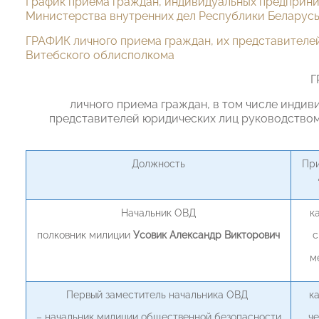
График приёма граждан, индивидуальных предприн
Министерства внутренних дел Республики Беларус
ГРАФИК личного приема граждан, их представителе
Витебского облисполкома
Г
личного приема граждан, в том числе индив
представителей юридических лиц руководством
Должность
Пр
Начальник ОВД
к
полковник милиции
Усовик Александр Викторович
с
м
Первый заместитель начальника ОВД
к
– начальник милиции общественной безопасности
че