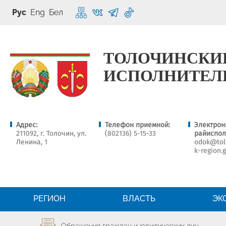
Рус
Eng
Бел
ТОЛОЧИНСКИ
ИСПОЛНИТЕЛ
Адрес:
Телефон приемной:
Электрон
211092, г. Толочин, ул.
(802136) 5-15-33
райиспол
Ленина, 1
odok@tolo
k-region.
РЕГИОН
ВЛАСТЬ
ЭК
Обращения граждан и юридических лиц