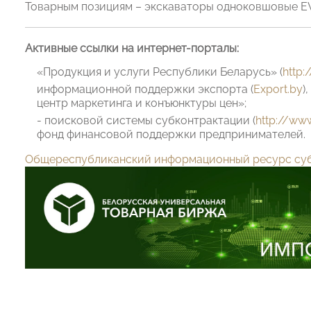
Товарным позициям – экскаваторы одноковшовые E
Активные ссылки на интернет-порталы:
«Продукция и услуги Республики Беларусь» (
http:
информационной поддержки экспорта (
Export.by
)
центр маркетинга и конъюнктуры цен»;
- поисковой системы субконтрактации (
http://www
фонд финансовой поддержки предпринимателей.
Общереспубликанский информационный ресурс су