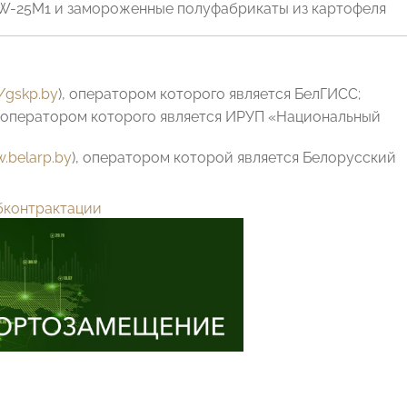
W-25M1 и замороженные полуфабрикаты из картофеля
//gskp.by
), оператором которого является БелГИСС;
, оператором которого является ИРУП «Национальный
.belarp.by
), оператором которой является Белорусский
бконтрактации