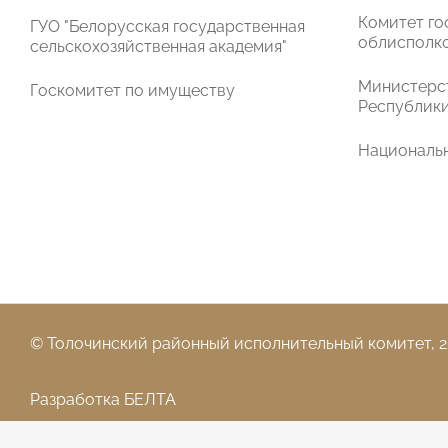
Комитет го
ГУО "Белорусская государственная
облисполк
сельскохозяйственная академия"
Министерст
Госкомитет по имуществу
Республики
Национальн
© Толочинский районный исполнительный комитет,
2
Разработка
БЕЛТА