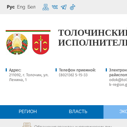
Рус
Eng
Бел
ТОЛОЧИНСКИ
ИСПОЛНИТЕЛ
Адрес:
Телефон приемной:
Электрон
211092, г. Толочин, ул.
(802136) 5-15-33
райиспол
Ленина, 1
odok@tolo
k-region.
РЕГИОН
ВЛАСТЬ
ЭК
Обращения граждан и юридических лиц